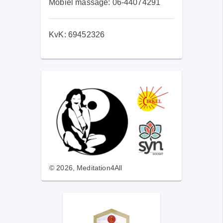
Mobiel massage:
06-44074291
KvK: 69452326
© 2026, Meditation4All